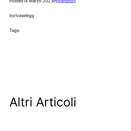
Posted
18 Marzo 2023
in
rivenditori
by
rivaselegg
Tags:
Altri Articoli