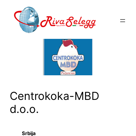
Vai
al
contenuto
Centrokoka-MBD
d.o.o.
Srbija