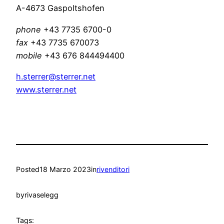
A-4673 Gaspoltshofen
phone
+43 7735 6700-0
fax
+43 7735 670073
mobile
+43 676 844494400
h.sterrer@sterrer.net
www.sterrer.net
Posted
18 Marzo 2023
in
rivenditori
by
rivaselegg
Tags: