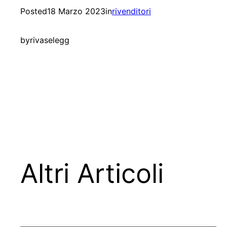
Posted
18 Marzo 2023
in
rivenditori
by
rivaselegg
Altri Articoli