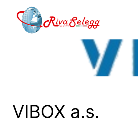
Vai
al
contenuto
VIBOX a.s.