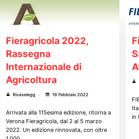
Fieragricola 2022,
F
Rassegna
S
Internazionale di
A
Agricoltura
Rivaselegg
16 Febbraio 2022
FI
It
Arrivata alla 115esima edizione, ritorna a
in
Verona Fieragricola, dal 2 al 5 marzo
2022. Un edizione rinnovata, con oltre
1.000…