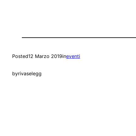
Posted
12 Marzo 2019
in
eventi
by
rivaselegg